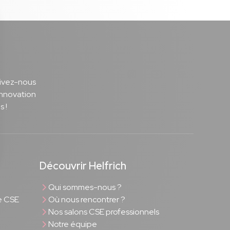
Notre page Facebook
Notre page Instagram
Notre page Youtu
Notre page 
uivez-nous
innovation
s !
Découvrir Helfrich
Qui sommes-nous ?
e CSE
Où nous rencontrer ?
Nos salons CSE professionnels
Notre équipe