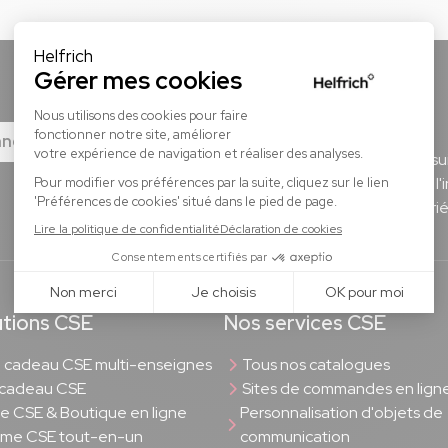
Réseaux sociaux
nner
Infos, conseils, événements : s
pour restez informé sur toute l'
Helfrich pour vous et vos salarié
utions CSE
Nos services CSE
cadeau CSE multi-enseignes
Tous nos catalogues
 cadeau CSE
Sites de commandes en lign
rie CSE & Boutique en ligne
Personnalisation d'objets de
rme CSE tout-en-un
communication