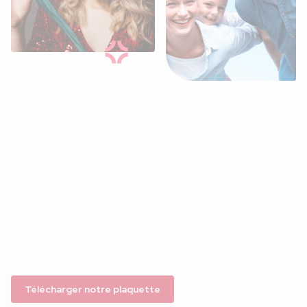
Société spécialisée en solutions cadeaux pour les
CSE et les salariés, nous transformons chaque
moment de l’année en célébration pour créer du
lien
social
et du
bonheur
au quotidien.
Innovation
Expertise
Réactivité
Télécharger notre plaquette