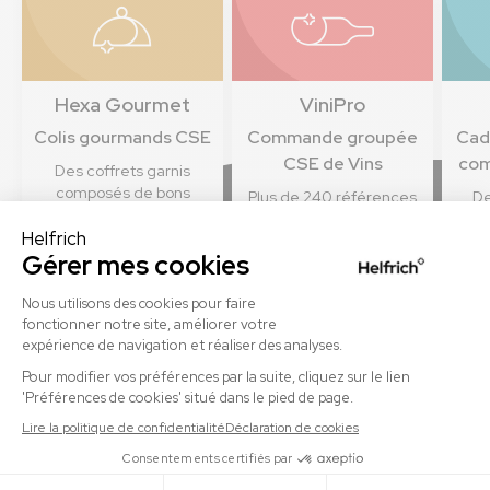
Hexa Gourmet
ViniPro
Colis gourmands CSE
Commande groupée
Cad
CSE de Vins
com
Des coffrets garnis
composés de bons
Plus de 240 références
De
produits régionaux pour
de vins, bières et
cadea
régaler toutes les papilles
spiritueux en direct du
c
de vos bénéficiaires.
producteur pour en
pers
profiter ensemble aux
meilleurs tarifs !
Découvrir
Découvrir