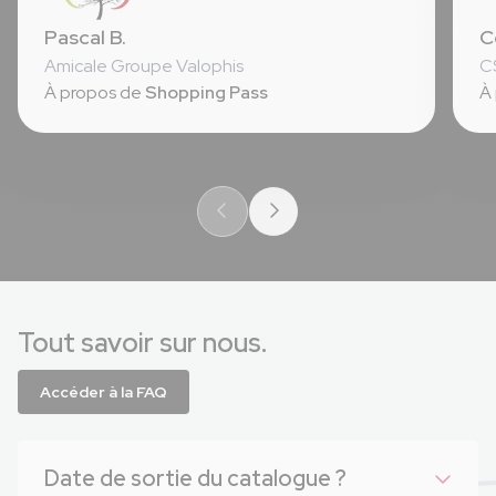
⭐ Le gain de temps pour le CSE
⭐ 
Pascal B.
C
⭐ La facilité de mise en œuvre
⭐ Le service client
Amicale Groupe Valophis
CS
À propos de
Shopping Pass
À
Tout savoir sur nous.
Accéder à la FAQ
Date de sortie du catalogue ?