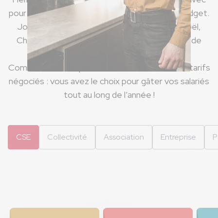
pour devise la qualité et le respect de votre budget.
Jouets et Confiseries pour vos arbres de Noël,
Chèques Cadeaux, Colis Gourmands, Objets de
communication avec ou sans marquage,
Commandes Groupées de Vins ou Billetterie à tarifs
négociés : vous avez le choix pour gâter vos salariés
tout au long de l’année !
CSE
Collectivité
Association
Entreprise
P