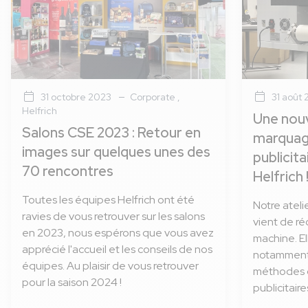
31 octobre 2023
Corporate
,
31 août
Helfrich
Une nouv
Salons CSE 2023 : Retour en
marquag
images sur quelques unes des
publicit
70 rencontres
Helfrich 
Toutes les équipes Helfrich ont été
Notre atel
ravies de vous retrouver sur les salons
vient de r
en 2023, nous espérons que vous avez
machine. El
apprécié l'accueil et les conseils de nos
notamment 
équipes. Au plaisir de vous retrouver
méthodes 
pour la saison 2024 !
publicitaire