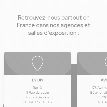
Retrouvez-nous partout en
France dans nos agences et
salles d'exposition :
LYON
AV
Bat-0
176 Avenu
3 Rue du Jubin
Bâtiment 
69570 Dardilly
8470
Tél. 04 37 25 03 67
Tél. 04