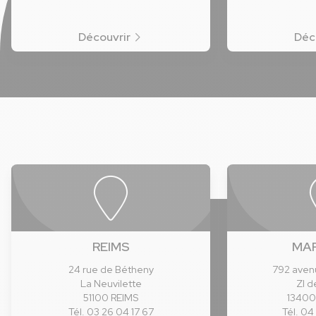
Découvrir
Déc
REIMS
MAR
24 rue de Bétheny
792 aven
La Neuvilette
ZI d
51100 REIMS
1340
Tél. 03 26 04 17 67
Tél. 04