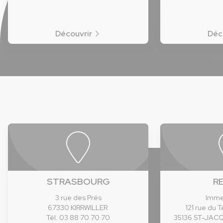
Découvrir
Déc
STRASBOURG
R
3 rue des Prés
Imme
67330 KIRRWILLER
121 rue du 
Tél. 03 88 70 70 70
35136 ST-JAC