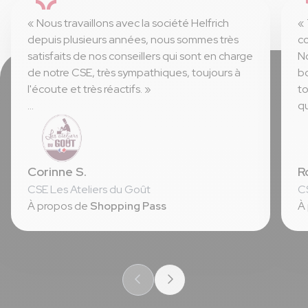
« Nous travaillons avec la société Helfrich
« 
depuis plusieurs années, nous sommes très
c
satisfaits de nos conseillers qui sont en charge
No
de notre CSE, très sympathiques, toujours à
bo
l'écoute et très réactifs. »
to
qu
⭐ La diversité des produits
p
⭐ La satisfaction des équipes CSE
au
⭐ La simplicité d'utilisation
Corinne S.
R
⭐ 
⭐ 
CSE Les Ateliers du Goût
CS
⭐ 
À propos de
Shopping Pass
À