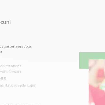
cun !
Nos partenaires vous
 !
 de créations
votre besoin.
les
duits, dans le strict