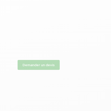
Des friandises pour faire plaisir aux petits et gr
réussir à coup sûr vos réceptions, anniversaires
fin d’année !
Une sélection des marques préférées des enfants
Un catalogue de friandises et de goûters
Des compositions uniques et originales
Des contenants et gadgets amusants
Demander un devis