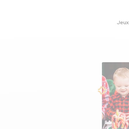
Jeux
papillotes
ques.