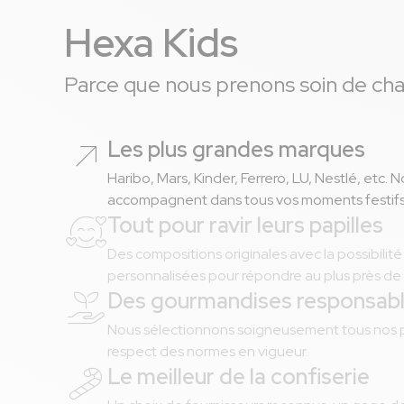
Hexa Kids
Parce que nous prenons soin de cha
Les plus grandes marques
Haribo, Mars, Kinder, Ferrero, LU, Nestlé, etc. 
accompagnent dans tous vos moments festifs
Tout pour ravir leurs papilles
Des compositions originales avec la possibilité
personnalisées pour répondre au plus près de 
Des gourmandises responsab
Nous sélectionnons soigneusement tous nos pro
respect des normes en vigueur.
Le meilleur de la confiserie