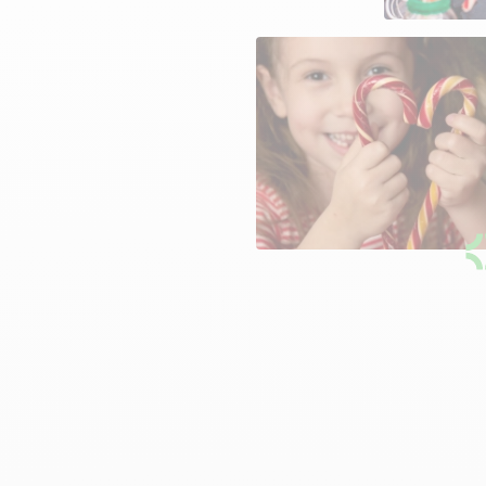
ands et
 et fêtes de