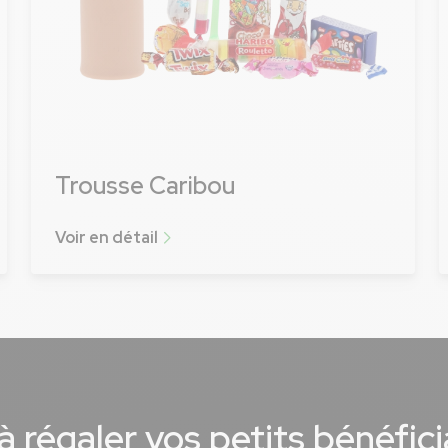
Trousse Caribou
Voir en détail
Voir plus
à régaler vos petits bénéfici