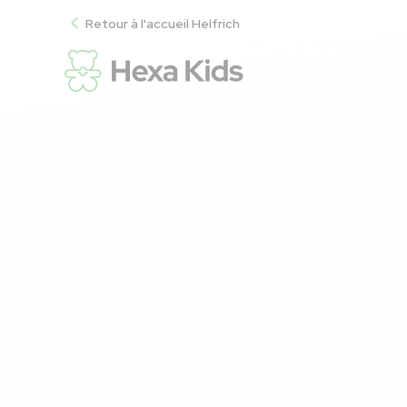
Retour à l'accueil Helfrich
Accueil
Hexa Kids
Confiseries
Confiseries
Des bonbons, chocolats et 
parmi les plus grandes mar