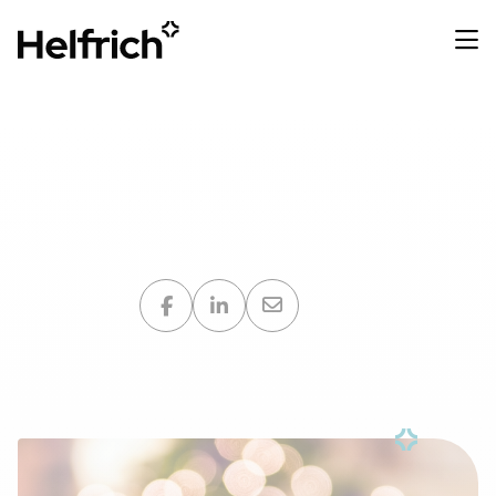
URSSAF : Nouveau plafond
des cartes et chèques
cadeaux revalorisé en 2024
Partager sur :
Shopping Pass
28 décembre 2023
3 minutes de lecture