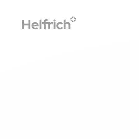
Accueil
Le blog
Pouvoir d’achat : comment le CSE peu
CSE
parents lors de la rentrée scolaire ?
Pouvoir d’achat : comm
peut aider ses bénéfici
lors de la rentrée scolai