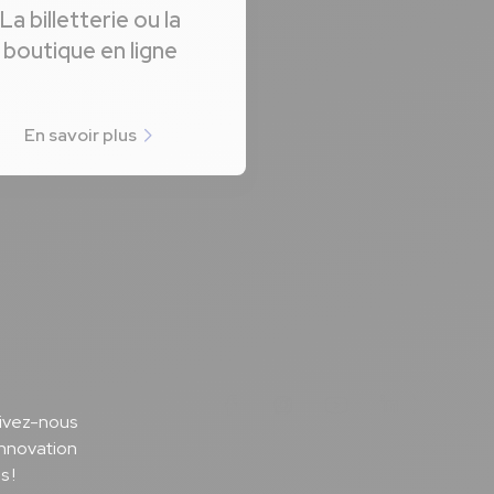
La billetterie ou la
boutique en ligne
En savoir plus
Notre page Facebook
Notre page Instagram
Notre page Youtu
Notre page 
uivez-nous
innovation
s !