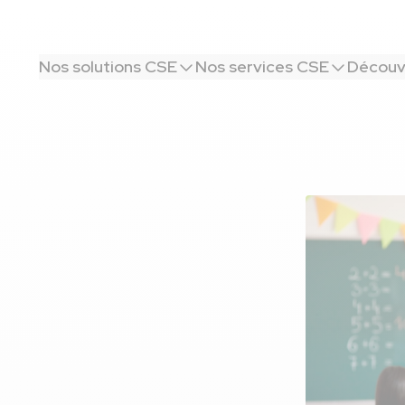
Nos solutions CSE
Nos services CSE
Découvr
t aider ses bénéficiaires
ent le CSE
aires parents
re ?