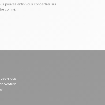
 Vous pouvez enfin vous concentrer sur 
tre comité.
Notre page Facebook
Notre page Instagram
Notre page Youtu
Notre page 
uivez-nous
innovation
s !