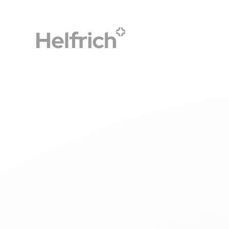
Accueil
Le blog
Comptabilité CSE : Alliez rigueur t
CSE
advanGO et Secafi
Comptabilité CSE : Alli
technique et sérénité
et Secafi