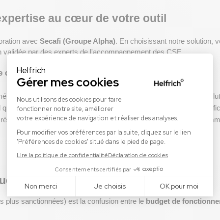
expertise au cœur de votre outil
oration avec 
Secafi (Groupe Alpha)
. En choisissant notre solution, 
on validée par des experts de l'accompagnement des CSE.
e cruciale ?
étrages comptables sont pensés pour répondre aux dernières évoluti
l qui parle le langage des experts-comptables, facilitant ainsi la certi
 réduit drastiquement les risques lors d'un contrôle URSSAF, notammen
budgets ASC et AEP
es plus sanctionnées) est la confusion entre le 
budget de fonctionn