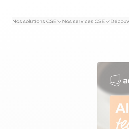
Nos solutions CSE
Nos services CSE
Découvr
echnique et sérénité avec
ez rigueur
 avec advanGO