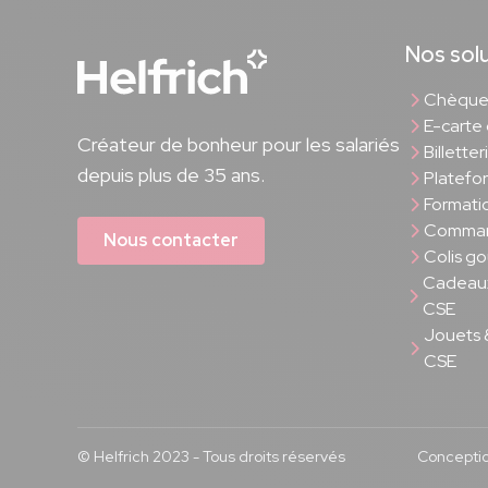
Nos sol
Chèque 
E-carte
Créateur de bonheur pour les salariés
Billette
depuis plus de 35 ans.
Platefo
Formati
Comman
Nous contacter
Colis g
Cadeaux
CSE
Jouets 
CSE
© Helfrich 2023 - Tous droits réservés
Concepti