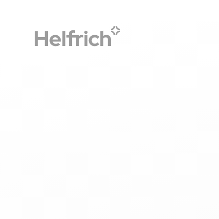
Accueil
Le blog CSE
Comment féliciter un salarié pour
Comment féliciter un sa
son mariage ?