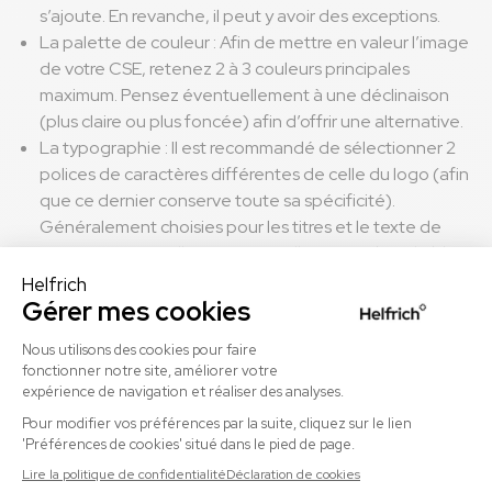
s’ajoute. En revanche, il peut y avoir des exceptions.
La palette de couleur : Afin de mettre en valeur l’image
de votre CSE, retenez 2 à 3 couleurs principales
maximum. Pensez éventuellement à une déclinaison
(plus claire ou plus foncée) afin d’offrir une alternative.
La typographie : Il est recommandé de sélectionner 2
polices de caractères différentes de celle du logo (afin
que ce dernier conserve toute sa spécificité).
Généralement choisies pour les titres et le texte de
contenu, vous veillerez à ce qu’elles soient bien lisibles
et facilitent la lecture.
Des photos et visuels de qualité : Trop de sites
proposent encore des visuels pixellisés, déformés. Pour
harmoniser votre charte graphique, ayez recours aux
bibliothèques libres de droit telles que : unsplash –
freepik. Ces plateformes distribuent des
photographies de haute qualité, grand format et
téléchargeable immédiatement.