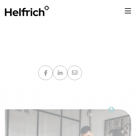
3 bonnes pratiques d'une
communication digitale CSE
Partager sur :
advanGO
14 avril 2021
6 minutes de lecture