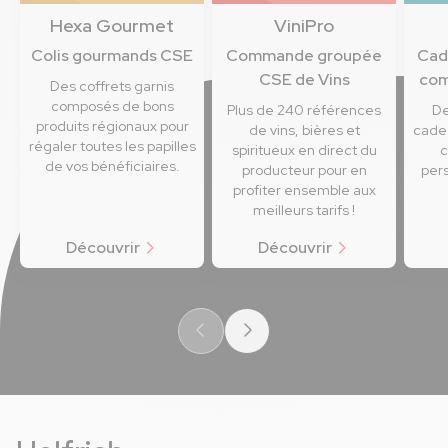
Hexa Gourmet
ViniPro
Colis gourmands CSE
Commande groupée
Cad
CSE de Vins
com
Des coffrets garnis
composés de bons
Plus de 240 références
De
produits régionaux pour
de vins, bières et
cadea
régaler toutes les papilles
spiritueux en direct du
c
de vos bénéficiaires.
producteur pour en
pers
profiter ensemble aux
meilleurs tarifs !
Découvrir
Découvrir