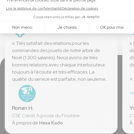
évènements CSE.
« Très satisfait des relations pour les
« 
commandes des jouets de notre arbre de
de
Noël (1 300 salariés). Nous avons de très
de
bonnes relations avec chaque interlocuteur,
dé
toujours à l’écoute et très efficaces. La
qualité du service est parfaite, non seulement
⭐ 
pour la préparation des commandes mais
⭐ 
aussi dans le suivi et l’après-vente. »
⭐ 
Ronan H.
Y
⭐ La qualité du produit
⭐ Le rapport qualité prix
CSE Crédit Agricole du Finistère
CS
⭐ La facilité de mise en œuvre
À propos de
Hexa Kado
À