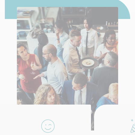
1
2
3
Commandez votre kit 100%
gagnant et faites des
heureux.