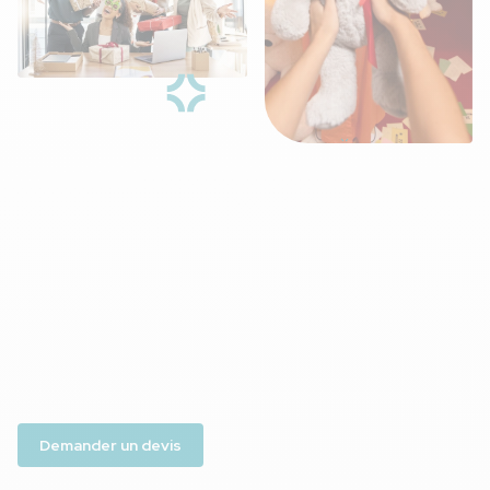
Vous cherchez une idée pour
animer
votre CSE et
fédérer
vos bénéficiaires ? Notre formule tout-en-
un ticket gagnant est la solution !
Budget maîtrisé
Des cadeaux tendances
Un kit complet clé en main
Demander un devis