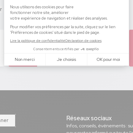
r
Paris Saint-Denis
13-14
Stade de France
Oct.
Eluceo Paris S2 2026
Réseaux sociaux
nner
Infos, conseils, événements : s
pour restez informé sur toute l'