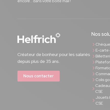
encore... dans votre boîte mail !
Nos sol
Chèque 
E-carte
Créateur de bonheur pour les salariés
Billette
depuis plus de 35 ans.
Platefo
Formati
Comman
Nous contacter
Colis g
Cadeaux
CSE
Jouets 
CSE