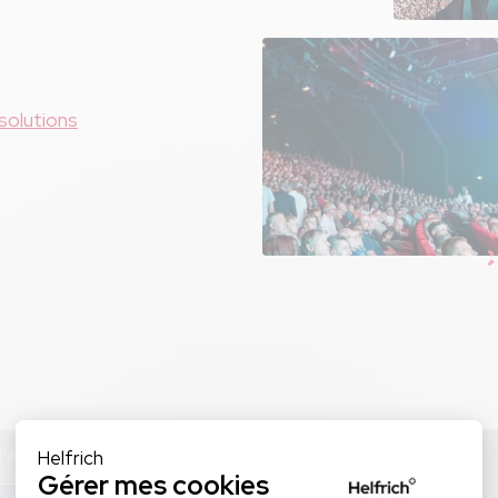
s voir sur
ionnels
ment nous
solutions
mment faire
d'évènement