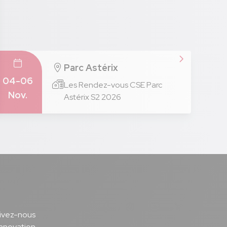
Parc Astérix
04-06
Les Rendez-vous CSE Parc
Nov.
Astérix S2 2026
Notre page Facebook
Notre page Instagram
Notre page Youtu
Notre page 
uivez-nous
innovation