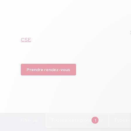
CGR, Les Rendez-Vous des CSE, etc. Venez nou
les
nombreux salons et rencontres profess
CSE et Collectivités, étudions ensemble com
pouvons vous aider, en tant que fournisseur de
CSE
historique, dans vos missions d'élus et co
plaisir à vos bénéficiaires.
Prendre rendez-vous
Toutes les régions
Types 
Filtrer par :
1