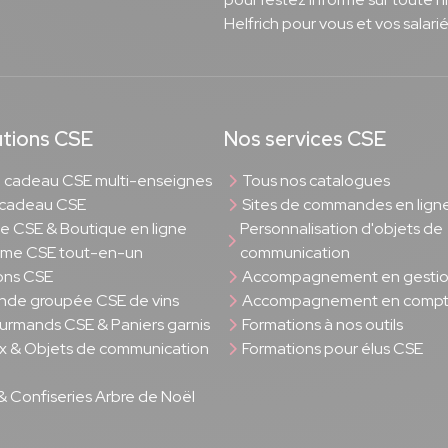
Helfrich pour vous et vos salarié
utions CSE
Nos services CSE
cadeau CSE multi-enseignes
Tous nos catalogues
 cadeau CSE
Sites de commandes en lign
rie CSE & Boutique en ligne
Personnalisation d'objets de
rme CSE tout-en-un
communication
ons CSE
Accompagnement en gesti
de groupée CSE de vins
Accompagnement en compta
ourmands CSE & Paniers garnis
Formations à nos outils
 & Objets de communication
Formations pour élus CSE
& Confiseries Arbre de Noël