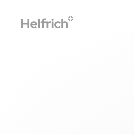
Accueil
Agenda
Agenda
Parce qu’il n’y a rien de tel que de
pour mieux vous conseiller !
Salons CSE, Solutions CSE, Elucéo, Rencontre